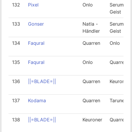
132
Pixel
Onlo
Serum-
Geist
133
Gonser
Natla -
Serum-
Händler
Geist
134
Faqural
Quarren
Onlo
135
Faqural
Onlo
Quarren
136
||=BLADE=||
Quarren
Keuroner
137
Kodama
Quarren
Taruner
138
||=BLADE=||
Keuroner
Quarren