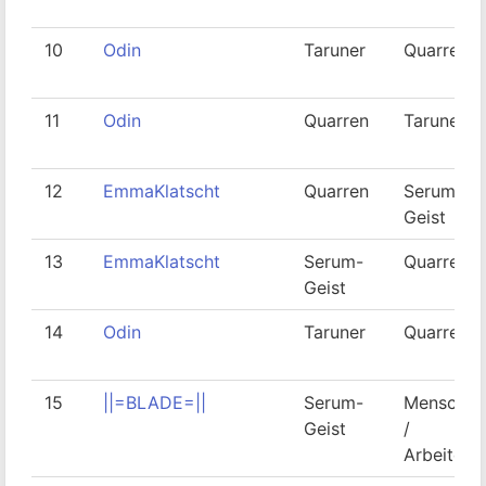
10
Odin
Taruner
Quarren
11
Odin
Quarren
Taruner
12
EmmaKlatscht
Quarren
Serum-
Geist
13
EmmaKlatscht
Serum-
Quarren
Geist
14
Odin
Taruner
Quarren
15
||=BLADE=||
Serum-
Mensch
Geist
/
Arbeiter