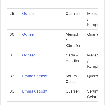
29
Gonser
Quarren
Mensch
/
Kämpfer
30
Gonser
Mensch
Quarren
/
Kämpfer
31
Gonser
Natla -
Mensch
Händler
/
Kämpfer
32
EmmaKlatscht
Serum-
Quarren
Geist
33
EmmaKlatscht
Quarren
Serum-
Geist