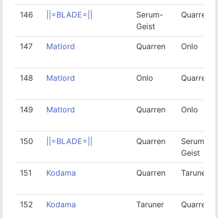
146
||=BLADE=||
Serum-
Quarren
Geist
147
Matlord
Quarren
Onlo
148
Matlord
Onlo
Quarren
149
Matlord
Quarren
Onlo
150
||=BLADE=||
Quarren
Serum-
Geist
151
Kodama
Quarren
Taruner
152
Kodama
Taruner
Quarren