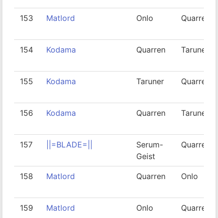
153
Matlord
Onlo
Quarren
154
Kodama
Quarren
Taruner
155
Kodama
Taruner
Quarren
156
Kodama
Quarren
Taruner
157
||=BLADE=||
Serum-
Quarren
Geist
158
Matlord
Quarren
Onlo
159
Matlord
Onlo
Quarren