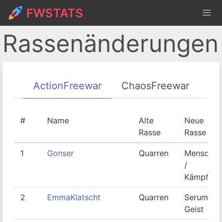
FWSTATS
Rassenänderungen
ActionFreewar
ChaosFreewar
#
Name
Alte
Neue
Rasse
Rasse
1
Gonser
Quarren
Mensch
/
Kämpfer
2
EmmaKlatscht
Quarren
Serum-
Geist