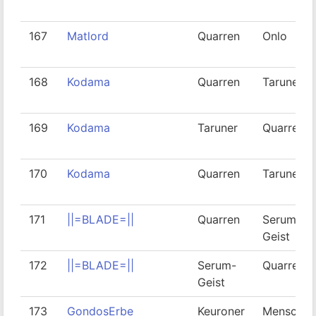
167
Matlord
Quarren
Onlo
168
Kodama
Quarren
Taruner
169
Kodama
Taruner
Quarren
170
Kodama
Quarren
Taruner
171
||=BLADE=||
Quarren
Serum-
Geist
172
||=BLADE=||
Serum-
Quarren
Geist
173
GondosErbe
Keuroner
Mensch