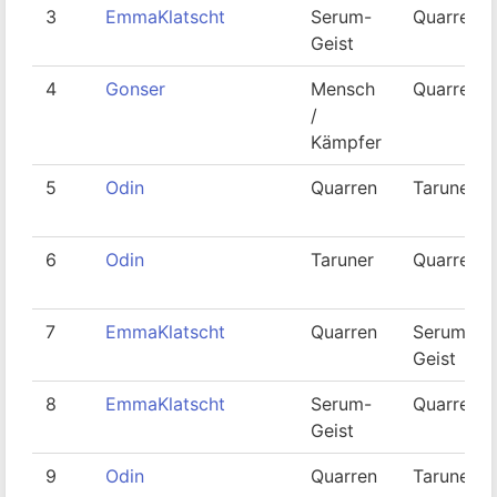
3
EmmaKlatscht
Serum-
Quarren
Geist
4
Gonser
Mensch
Quarren
/
Kämpfer
5
Odin
Quarren
Taruner
6
Odin
Taruner
Quarren
7
EmmaKlatscht
Quarren
Serum-
Geist
8
EmmaKlatscht
Serum-
Quarren
Geist
9
Odin
Quarren
Taruner