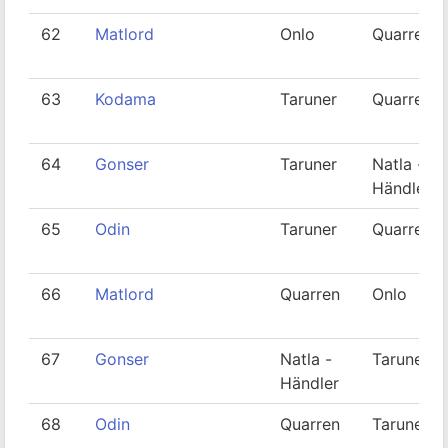
62
Matlord
Onlo
Quarren
63
Kodama
Taruner
Quarren
64
Gonser
Taruner
Natla -
Händler
65
Odin
Taruner
Quarren
66
Matlord
Quarren
Onlo
67
Gonser
Natla -
Taruner
Händler
68
Odin
Quarren
Taruner