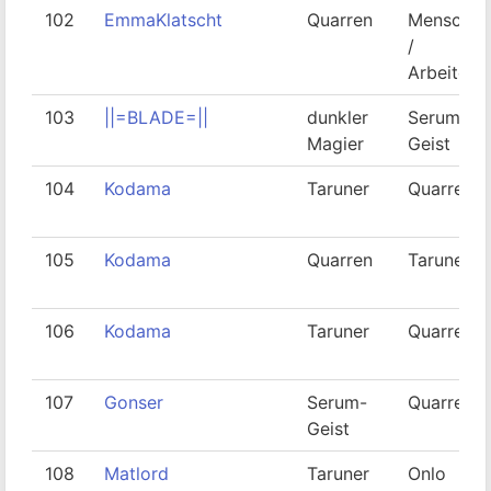
102
EmmaKlatscht
Quarren
Mensch
/
Arbeiter
103
||=BLADE=||
dunkler
Serum-
Magier
Geist
104
Kodama
Taruner
Quarren
105
Kodama
Quarren
Taruner
106
Kodama
Taruner
Quarren
107
Gonser
Serum-
Quarren
Geist
108
Matlord
Taruner
Onlo