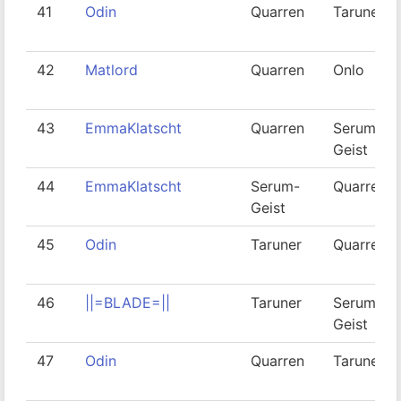
41
Odin
Quarren
Taruner
42
Matlord
Quarren
Onlo
43
EmmaKlatscht
Quarren
Serum-
Geist
44
EmmaKlatscht
Serum-
Quarren
Geist
45
Odin
Taruner
Quarren
46
||=BLADE=||
Taruner
Serum-
Geist
47
Odin
Quarren
Taruner