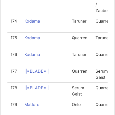
/
Zauberer
174
Kodama
Taruner
Quarren
175
Kodama
Quarren
Taruner
176
Kodama
Taruner
Quarren
177
||=BLADE=||
Quarren
Serum-
Geist
178
||=BLADE=||
Serum-
Quarren
Geist
179
Matlord
Onlo
Quarren