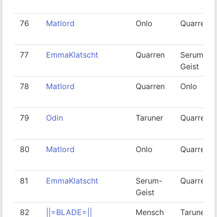
76
Matlord
Onlo
Quarren
77
EmmaKlatscht
Quarren
Serum-
Geist
78
Matlord
Quarren
Onlo
79
Odin
Taruner
Quarren
80
Matlord
Onlo
Quarren
81
EmmaKlatscht
Serum-
Quarren
Geist
82
||=BLADE=||
Mensch
Taruner