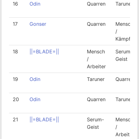
16
Odin
Quarren
Taruner
17
Gonser
Quarren
Mensch
/
Kämpfer
18
||=BLADE=||
Mensch
Serum-
/
Geist
Arbeiter
19
Odin
Taruner
Quarren
20
Odin
Quarren
Taruner
21
||=BLADE=||
Serum-
Mensch
Geist
/
Arbeiter