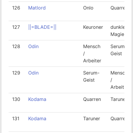
126
Matlord
Onlo
Quarren
127
||=BLADE=||
Keuroner
dunkler
Magier
128
Odin
Mensch
Serum-
/
Geist
Arbeiter
129
Odin
Serum-
Mensch
Geist
/
Arbeiter
130
Kodama
Quarren
Taruner
131
Kodama
Taruner
Quarren