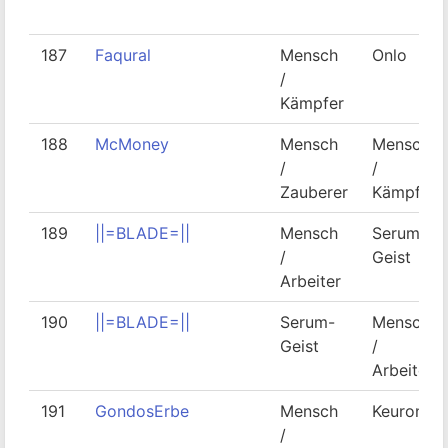
187
Faqural
Mensch
Onlo
/
Kämpfer
188
McMoney
Mensch
Mensch
/
/
Zauberer
Kämpfer
189
||=BLADE=||
Mensch
Serum-
/
Geist
Arbeiter
190
||=BLADE=||
Serum-
Mensch
Geist
/
Arbeiter
191
GondosErbe
Mensch
Keuroner
/