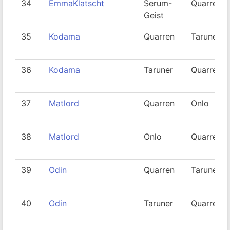
34
EmmaKlatscht
Serum-
Quarren
Geist
35
Kodama
Quarren
Taruner
36
Kodama
Taruner
Quarren
37
Matlord
Quarren
Onlo
38
Matlord
Onlo
Quarren
39
Odin
Quarren
Taruner
40
Odin
Taruner
Quarren