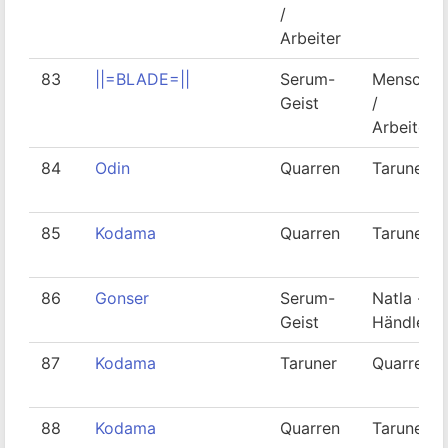
/
Arbeiter
83
||=BLADE=||
Serum-
Mensch
Geist
/
Arbeiter
84
Odin
Quarren
Taruner
85
Kodama
Quarren
Taruner
86
Gonser
Serum-
Natla -
Geist
Händler
87
Kodama
Taruner
Quarren
88
Kodama
Quarren
Taruner